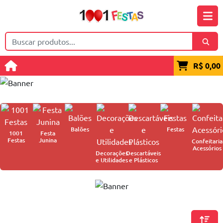
R$ 0,00
Balões
Festas
1001
Festa
Festas
Junina
Confeitaria
Acessórios
Decorações
Descartáveis
e Utilidades
e Plásticos