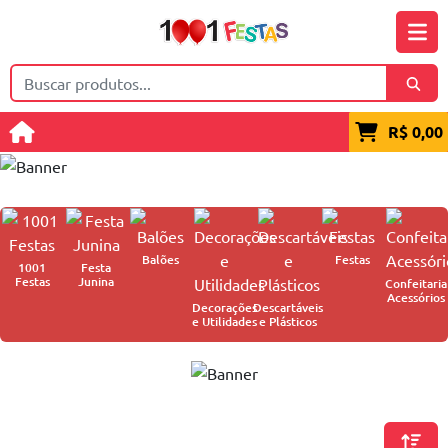
R$ 0,00
Balões
Festas
1001
Festa
Festas
Junina
Confeitaria
Acessórios
Decorações
Descartáveis
e Utilidades
e Plásticos