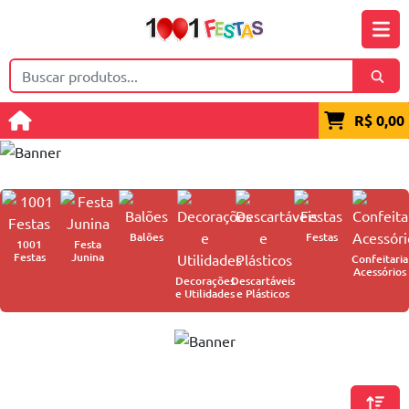
R$ 0,00
Balões
Festas
1001
Festa
Festas
Junina
Confeitaria
Acessórios
Decorações
Descartáveis
e Utilidades
e Plásticos