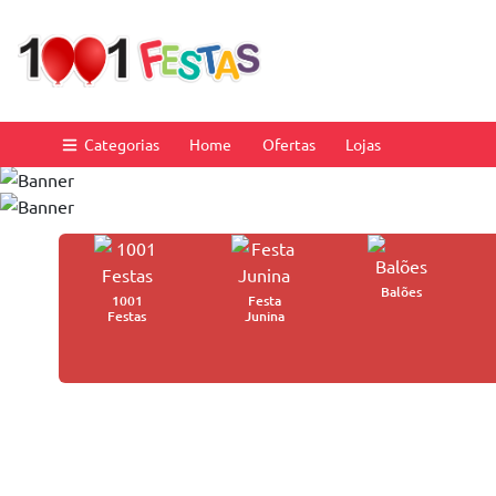
Categorias
Home
Ofertas
Lojas
Balões
1001
Festa
Festas
Junina