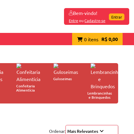
Bem-vindo!
Entrar
Entre
ou
Cadastre-se
R$ 0,00
0 itens
Guloseimas
Confeitaria
Alimentícia
Lembrancinhas
e Brinquedos
expand_more
Ordenar:
Mais Relevantes