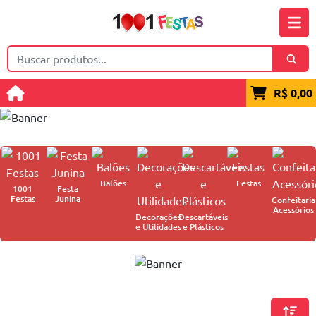
R$ 0,00
Balões
Festas
1001
Festa
Festas
Junina
Confeitaria
Acessórios
Decorações
Descartáveis
e Utilidades
e Plásticos