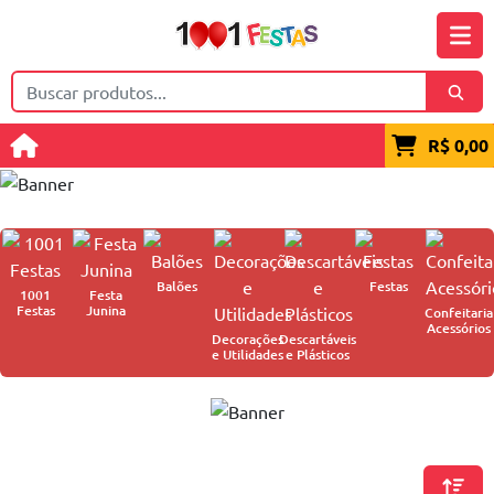
R$ 0,00
Balões
Festas
1001
Festa
Festas
Junina
Confeitaria
Acessórios
Decorações
Descartáveis
e Utilidades
e Plásticos