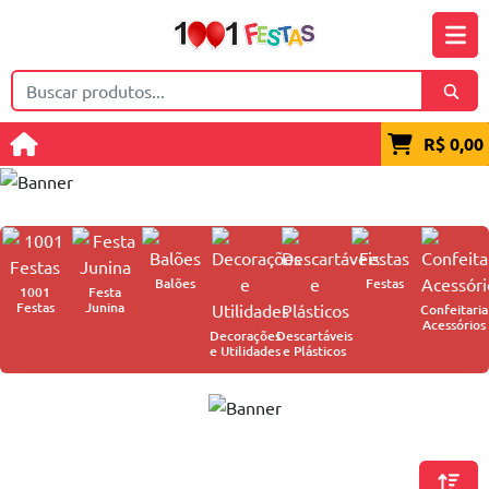
R$ 0,00
Balões
Festas
1001
Festa
Festas
Junina
Confeitaria
Acessórios
Decorações
Descartáveis
e Utilidades
e Plásticos